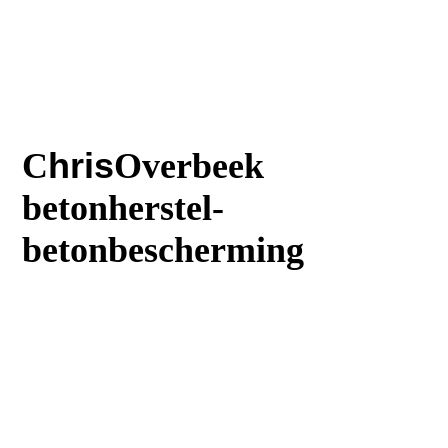
C
hris
Overbeek
betonherstel-
betonbescherming
T
:023 5616242
M
:06 30644669
:
E
Info@Chrisoverbeek.nl
E
:Balkonreparatie@chrisoverbeek.n
l