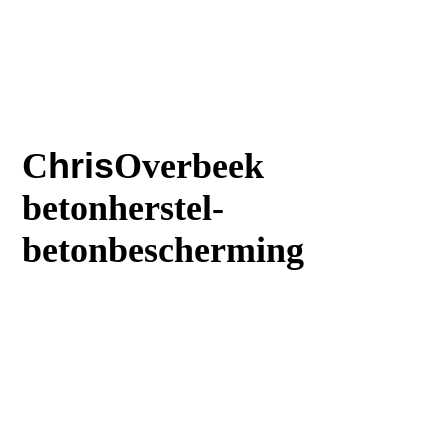
C
hris
Overbeek
betonherstel-
betonbescherming
T
:023 5616242
M
:06 30644669
:
E
Info@Chrisoverbeek.nl
E
:Balkonreparatie@chrisoverbeek.n
l