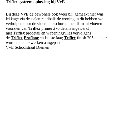
Triflex systeem oplossing bij VvE
Bij deze VvE de bewoners ook weer blij gemaakt hier was
lekkage via de stalen randbalk de woning in dit hebben we
verholpen door de vloeren te schuren met diamant vloeren
voorzien van
Triflex
primer 276 details ingewerkt
met
Triflex
prodetail en wapeningsvlies vervolgens
de
Triflex
Profloor
en laatste laag
Triflex
finish 205 en later
worden de hekwerken aangepast .
VvE Schoolstraat Diemen