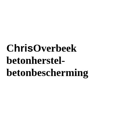
C
hris
Overbeek
betonherstel-
betonbescherming
T
:023 5616242
M
:06 30644669
:
E
Info@Chrisoverbeek.nl
E
:Balkonreparatie@chrisoverbeek.n
l