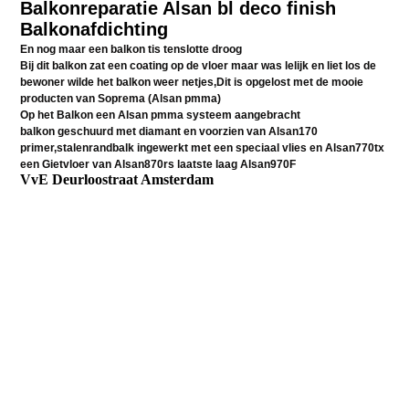
Balkonreparatie Alsan bl deco finish
Balkonafdichting
En nog maar een balkon tis tenslotte droog
Bij dit balkon zat een coating op de vloer maar was lelijk en liet los de
bewoner wilde het balkon weer netjes,Dit is opgelost met de mooie
producten van Soprema (Alsan pmma)
Op het Balkon een Alsan pmma systeem aangebracht
balkon geschuurd met diamant en voorzien van Alsan170
primer,stalenrandbalk ingewerkt met een speciaal vlies en Alsan770tx
een Gietvloer van Alsan870rs laatste laag Alsan970F
VvE Deurloostraat Amsterdam