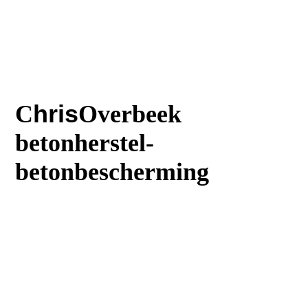
C
hris
Overbeek
betonherstel-
betonbescherming
T
:023 5616242
M
:06 30644669
:
E
Info@Chrisoverbeek.nl
E
:Balkonreparatie@chrisoverbeek.n
l