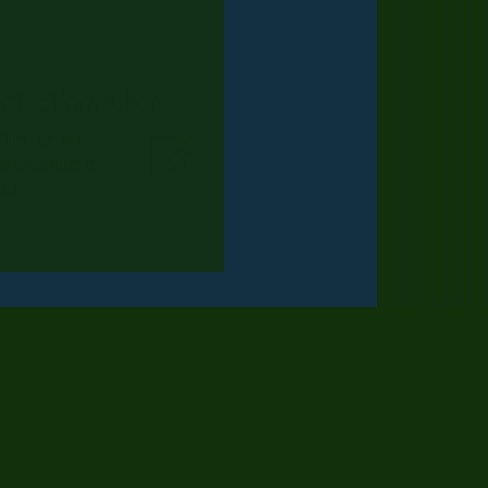
ntactformulier
 hier om het
actformulier te
nen
NIEUWS