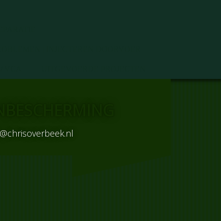
EPARATIE
PROBLEMEN | INJECTEREN DOORVOER
/ VCA
UITGEVOERDE PROJECTEN
NBESCHERMING
e@chrisoverbeek.nl