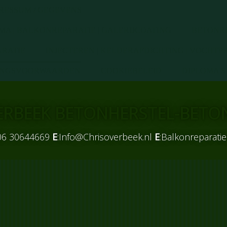
RESSUM / GEGEVENS
A | BALKONREPARATIE | GALERIJCOATING
BETONR
ARATIE
INJECTEREN | KELDERAFDICHTING | VOCHT
INGSVOORWAARDEN
COOKIEBELEID
DIPLOMA'S 
ERBEEK BETONHERSTEL-BETO
06 30644669
E
:
Info@Chrisoverbeek.nl
E
:Balkonreparati