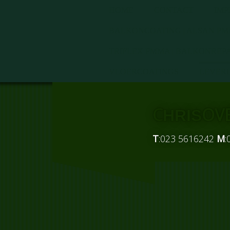
HOME
CONTACT
IMP
BALKONCOATING | ALSAN PMM
TRIFLEX PMMA | BALKONREP
VLOERCOATINGS
LEVER
C
OV
HRIS
T
:023 5616242
M
: