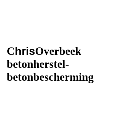
C
hris
Overbeek
betonherstel-
betonbescherming
T
:023 5616242
M
:06 30644669
:
E
Info@Chrisoverbeek.nl
E
:Balkonreparatie@chrisoverbeek.n
l