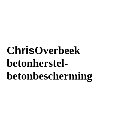
C
hris
Overbeek
betonherstel-
betonbescherming
T
:023 5616242
M
:06 30644669
:
E
Info@Chrisoverbeek.nl
E
:Balkonreparatie@chrisoverbeek.n
l