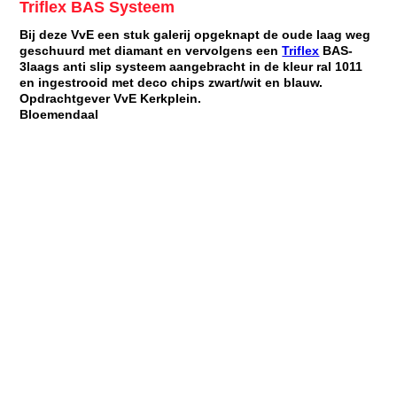
Triflex BAS Systeem
Bij deze VvE een stuk galerij opgeknapt de oude laag weg
geschuurd met diamant en vervolgens een
Triflex
BAS-
3laags
anti slip systeem aangebracht in de kleur ral 1011
en ingestrooid met deco chips zwart/wit en blauw.
Opdrachtgever VvE Kerkplein.
Bloemendaal