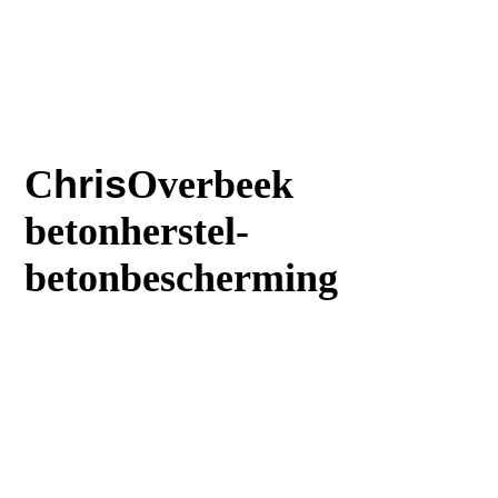
C
hris
Overbeek
betonherstel-
betonbescherming
T
:023 5616242
M
:06 30644669
:
E
Info@Chrisoverbeek.nl
E
:Balkonreparatie@chrisoverbeek.n
l