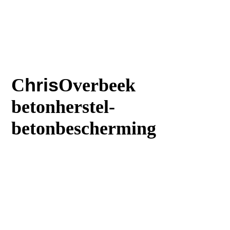
C
hris
Overbeek
betonherstel-
betonbescherming
T
:023 5616242
M
:06 30644669
:
E
Info@Chrisoverbeek.nl
E
:Balkonreparatie@chrisoverbeek.n
l