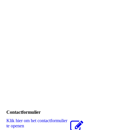
inwerken details (voetplaten staalconstructie)met triflex primer
610 en triflex profibre Egmond aan Zee 4
Contactformulier
Klik hier om het contactformulier
te openen