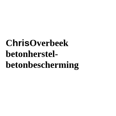
C
hris
Overbeek
betonherstel-
betonbescherming
T
:023 5616242
M
:06 30644669
:
E
Info@Chrisoverbeek.nl
E
:Balkonreparatie@chrisoverbeek.n
l